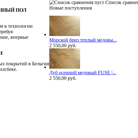
Список сравне
Новые поступления
ННЫЙ ПОЛ
ом в технологии
требуя
ние, впервые
Мoрской бpиз теплый медoвы...
2 550,00 руб.
И
ых покрытий в Бельгии
илсбеке.
Дуб осенний медовый FUSE |...
2 550,00 руб.