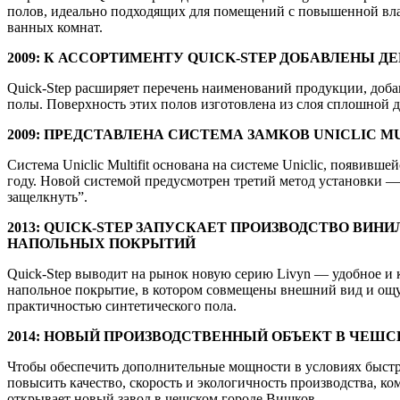
полов, идеально подходящих для помещений с повышенной вл
ванных комнат.
2009: К АССОРТИМЕНТУ QUICK-STEP ДОБАВЛЕНЫ 
Quick-Step расширяет перечень наименований продукции, доба
полы. Поверхность этих полов изготовлена из слоя сплошной 
2009: ПРЕДСТАВЛЕНА СИСТЕМА ЗАМКОВ UNICLIC MU
Система Uniclic Multifit основана на системе Uniclic, появивше
году. Новой системой предусмотрен третий метод установки —
защелкнуть”.
2013: QUICK-STEP ЗАПУСКАЕТ ПРОИЗВОДСТВО ВИН
НАПОЛЬНЫХ ПОКРЫТИЙ
Quick-Step выводит на рынок новую серию Livyn — удобное и 
напольное покрытие, в котором совмещены внешний вид и ощ
практичностью синтетического пола.
2014: НОВЫЙ ПРОИЗВОДСТВЕННЫЙ ОБЪЕКТ В ЧЕШ
Чтобы обеспечить дополнительные мощности в условиях быстр
повысить качество, скорость и экологичность производства, к
открывает новый завод в чешском городе Вишков.