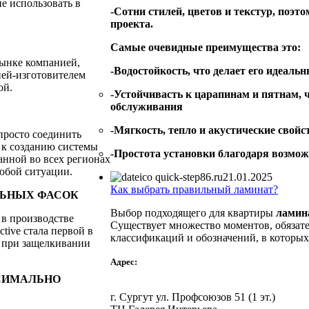
е использовать в
-Сотни стилей, цветов и текстур, поэт
проекта.
Самые очевидные преимущества это:
рынке компанией,
-Водостойкость, что делает его идеал
ей-изготовителем
ой.
-Устойчивасть к царапинам и пятнам, 
обслуживания
-Мягкость, тепло и акустические свой
просто соединить
к к созданию системы
-Простота установки благодаря возмо
анной во всех регионах
любой ситуации.
21.01.2025
Как выбрать правильный ламинат?
ОЛЬНЫХ ФАСОК
Выбор подходящего для квартиры
ламин
 в производстве
Существует множество моментов, обязате
tive стала первой в
классификаций и обозначений, в которых 
 при защелкивании
Адрес:
КСИМАЛЬНО
г. Сургут ул. Профсоюзов 51 (1 эт.)