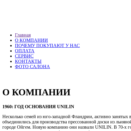
ХМАО г. Сургут
ул. Профсоюзов 51 (1 эт.)
ПН — ВС: 10.00-20.00
Главная
О КОМПАНИИ
ПОЧЕМУ ПОКУПАЮТ У НАС
ОПЛАТА
СЕРВИС
КОНТАКТЫ
ФОТО САЛОНА
О КОМПАНИИ
1960: ГОД ОСНОВАНИЯ UNILIN
Несколько семей из юго-западной Фландрии, активно занятых в
объединились для производства прессованной доски из льняно
городе Ойгем. Новую компанию они назвали UNILIN. В 70-х г