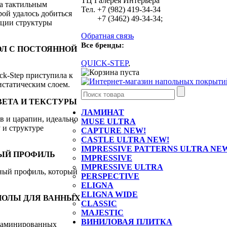
ТЦ Галерея Интерьера
да тактильным
Тел. +7 (982) 419-34-34
рой удалось добиться
+7 (3462) 49-34-34;
ации структуры
Обратная связь
Все бренды:
ОЛ С ПОСТОЯННОЙ
QUICK-STEP
,
Ваша корзина пуста
ck-Step приступила к
статическим слоем.
ВЕТА И ТЕКСТУРЫ
ЛАМИНАТ
в и царапин, идеально
MUSE ULTRA
 и структуре
CAPTURE NEW!
CASTLE ULTRA NEW!
IMPRESSIVE PATTERNS ULTRA NE
НЫЙ ПРОФИЛЬ
IMPRESSIVE
IMPRESSIVE ULTRA
ьный профиль, который
PERSPECTIVE
ELIGNA
ELIGNA WIDE
 ПОЛЫ ДЛЯ ВАННЫХ
CLASSIC
MAJESTIC
ВИНИЛОВАЯ ПЛИТКА
 ламинированных