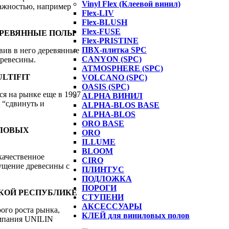
Vinyl Flex (Клеевой винил)
ажностью, например
Flex-LIV
Flex-BLUSH
Flex-FUSE
ДЕРЕВЯННЫЕ ПОЛЫ
Flex-PRISTINE
ПВХ-плитка SPC
вив в него деревянные
CANYON (SPC)
древесины.
ATMOSPHERE (SPC)
LTIFIT
VOLCANO (SPC)
OASIS (SPC)
йся на рынке еще в 1997
ALPHA ВИНИЛ
 “сдвинуть и
ALPHA-BLOS BASE
ALPHA-BLOS
ORO BASE
ИЛОВЫХ
ORO
ILLUME
BLOOM
качественное
CIRO
ущение древесины с
ПЛИНТУС
ПОДЛОЖКА
ПОРОГИ
СКОЙ РЕСПУБЛИКЕ
СТУПЕНИ
АКСЕССУАРЫ
ого роста рынка,
КЛЕЙ для виниловых полов
омпания UNILIN