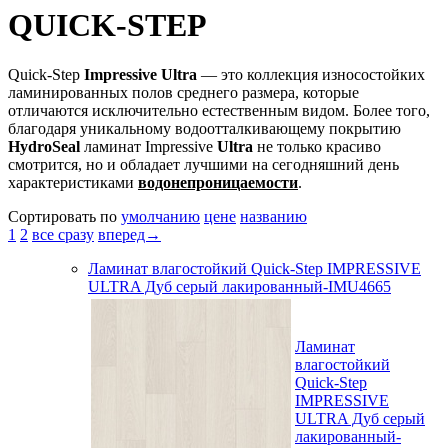
QUICK-STEP
Quick-Step
Impressive Ultra
— это коллекция износостойких
ламинированных полов среднего размера, которые
отличаются исключительно естественным видом. Более того,
благодаря уникальному водоотталкивающему покрытию
HydroSeal
ламинат Impressive
Ultra
не только красиво
смотрится, но и обладает лучшими на сегодняшний день
характеристиками
водонепроницаемости
.
Сортировать по
умолчанию
цене
названию
1
2
все сразу
вперед→
Ламинат влагостойкий Quick-Step IMPRESSIVE
ULTRA Дуб серый лакированный-IMU4665
Ламинат
влагостойкий
Quick-Step
IMPRESSIVE
ULTRA Дуб серый
лакированный-