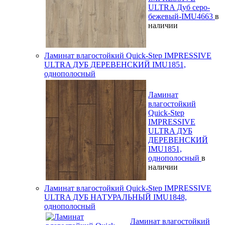
ULTRA Дуб серо-
бежевый-IMU4663
в
наличии
Ламинат влагостойкий Quick-Step IMPRESSIVE
ULTRA ДУБ ДЕРЕВЕНСКИЙ IMU1851,
однополосный
Ламинат
влагостойкий
Quick-Step
IMPRESSIVE
ULTRA ДУБ
ДЕРЕВЕНСКИЙ
IMU1851,
однополосный
в
наличии
Ламинат влагостойкий Quick-Step IMPRESSIVE
ULTRA ДУБ НАТУРАЛЬНЫЙ IMU1848,
однополосный
Ламинат влагостойкий