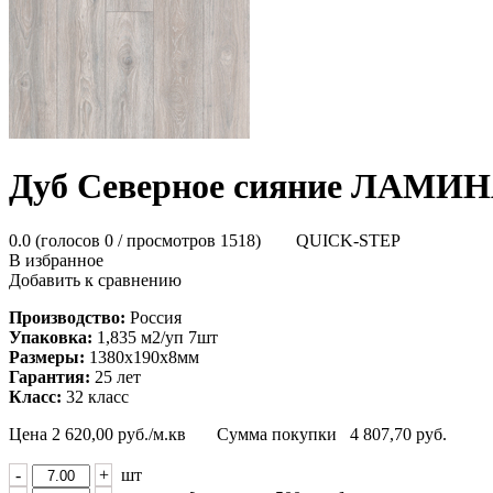
Дуб Северное сияние ЛАМИНА
0.0
(голосов
0
/ просмотров 1518)
QUICK-STEP
В избранное
Добавить к сравнению
Производство:
Россия
Упаковка:
1,835 м2/уп 7шт
Размеры:
1380х190х8мм
Гарантия:
25 лет
Класс:
32 класс
Цена
2 620,00
руб./м.кв
Сумма покупки
4 807,70
руб.
-
+
шт