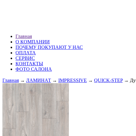
ХМАО г. Сургут
ул. Профсоюзов 51 (1 эт.)
ПН — ВС: 10.00-20.00
Главная
О КОМПАНИИ
ПОЧЕМУ ПОКУПАЮТ У НАС
ОПЛАТА
СЕРВИС
КОНТАКТЫ
ФОТО САЛОНА
Главная
→
ЛАМИНАТ
→
IMPRESSIVE
→
QUICK-STEP
→ Дуб