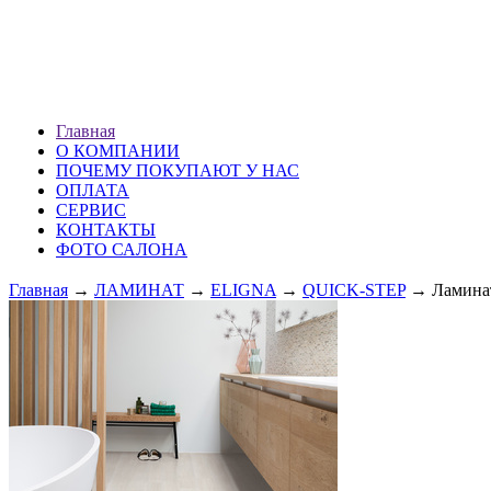
ХМАО г. Сургут
ул. Профсоюзов 51 (1 эт.)
ПН — ВС: 10.00-20.00
Главная
О КОМПАНИИ
ПОЧЕМУ ПОКУПАЮТ У НАС
ОПЛАТА
СЕРВИС
КОНТАКТЫ
ФОТО САЛОНА
Главная
→
ЛАМИНАТ
→
ELIGNA
→
QUICK-STEP
→ Ламина