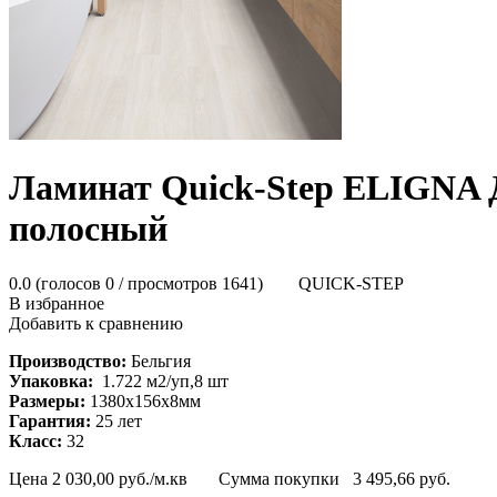
Ламинат Quick-Step ELIGN
полосный
0.0
(голосов
0
/ просмотров 1641)
QUICK-STEP
В избранное
Добавить к сравнению
Производство:
Бельгия
Упаковка:
1.722 м2/уп,8 шт
Размеры:
1380х156х8мм
Гарантия:
25 лет
Класс:
32
Цена
2 030,00
руб./м.кв
Сумма покупки
3 495,66
руб.