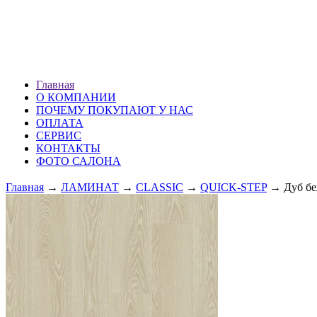
ХМАО г. Сургут
ул. Профсоюзов 51 (1 эт.)
ПН — ВС: 10.00-20.00
Главная
О КОМПАНИИ
ПОЧЕМУ ПОКУПАЮТ У НАС
ОПЛАТА
СЕРВИС
КОНТАКТЫ
ФОТО САЛОНА
Главная
→
ЛАМИНАТ
→
CLASSIC
→
QUICK-STEP
→ Дуб бе