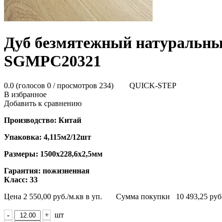
Дуб безмятежный натуральны
SGMPC20321
0.0
(голосов
0
/ просмотров 234)
QUICK-STEP
В избранное
Добавить к сравнению
Производство: Китай
Упаковка: 4,115м2/12шт
Размеры: 1500х228,6х2,5мм
Гарантия: пожизненная
Класс: 33
Цена
2 550,00
руб./м.кв в уп.
Сумма покупки
10 493,25
руб
-
+
шт