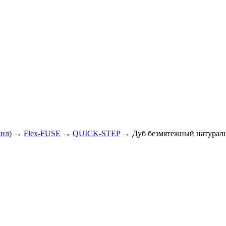
нил)
→
Flex-FUSE
→
QUICK-STEP
→ Дуб безмятежный натураль