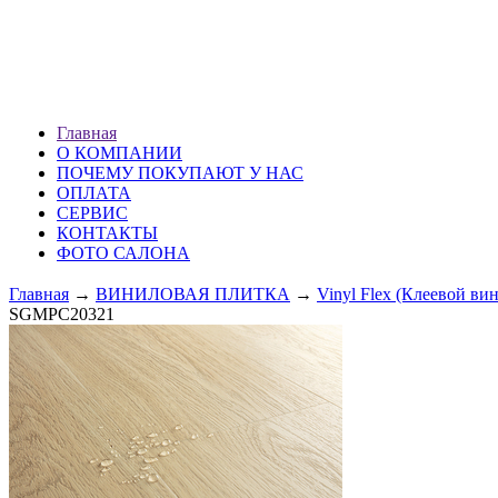
ХМАО г. Сургут
ул. Профсоюзов 51 (1 эт.)
ПН — ВС: 10.00-20.00
Главная
О КОМПАНИИ
ПОЧЕМУ ПОКУПАЮТ У НАС
ОПЛАТА
СЕРВИС
КОНТАКТЫ
ФОТО САЛОНА
Главная
→
ВИНИЛОВАЯ ПЛИТКА
→
Vinyl Flex (Клеевой ви
SGMPC20321