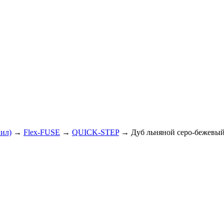
нил)
→
Flex-FUSE
→
QUICK-STEP
→ Дуб льняной серо-бежевы