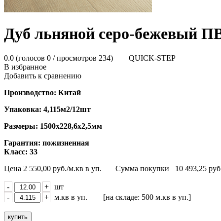
Дуб льняной серо-бежевый П
0.0
(голосов
0
/ просмотров 234)
QUICK-STEP
В избранное
Добавить к сравнению
Производство: Китай
Упаковка: 4,115м2/12шт
Размеры: 1500х228,6х2,5мм
Гарантия: пожизненная
Класс: 33
Цена
2 550,00
руб./м.кв в уп.
Сумма покупки
10 493,25
руб
-
+
шт
-
+
м.кв в уп. [на складе: 500 м.кв в уп.]