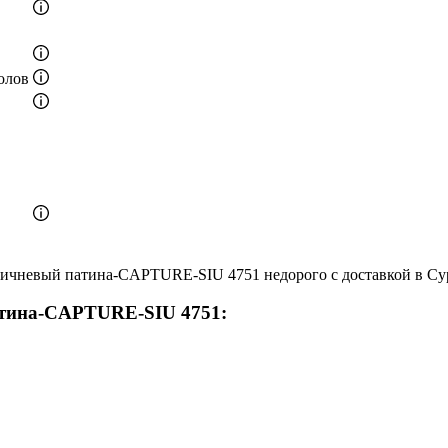
олов
чневый патина-CAPTURE-SIU 4751 недорого с доставкой в Сур
тина-CAPTURE-SIU 4751: