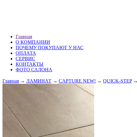
ХМАО г. Сургут
ул. Профсоюзов 51 (1 эт.)
ПН — ВС: 10.00-20.00
Главная
О КОМПАНИИ
ПОЧЕМУ ПОКУПАЮТ У НАС
ОПЛАТА
СЕРВИС
КОНТАКТЫ
ФОТО САЛОНА
Главная
→
ЛАМИНАТ
→
CAPTURE NEW!
→
QUICK-STEP
→